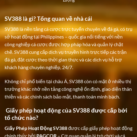
SV388 là gì? Tổng quan về nhà cái
SV388 là nền tảng cá cược trực tuyến chuyên về đá gà, có trụ
sở hoạt động tại Philippines – quốc gia nổi tiếng với nền
công nghiệp cá cược được hợp pháp hóa và quản lý chặt
chẽ. SV388 cung cấp dịch vụ truyền hình trực tiếp các trận
đá gà, đặt cược theo thời gian thực và các dịch vụ hỗ trợ
khách hàng chuyên nghiệp, 24/7.
Không chỉ phổ biến tại châu Á, SV388 còn có mặt ở nhiều thị
trường khác nhờ nền tảng công nghệ ổn định, giao diện thân
thiện và các chính sách bảo mật, thanh toán minh bạch.
Giấy phép hoạt động của SV388 được cấp bởi
tổ chức nào?
Giấy Phép Hoạt Động SV388
được cấp giấy phép hoạt động
chính thức bởi
PAGCOR
– Cơ quan quản lý trò chơi và cá