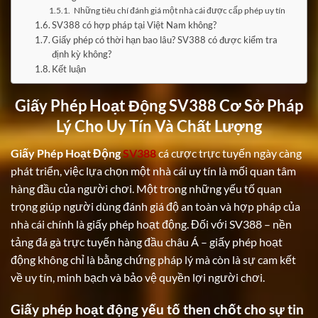
Những tiêu chí đánh giá một nhà cái được cấp phép uy tín
SV388 có hợp pháp tại Việt Nam không?
Giấy phép có thời hạn bao lâu? SV388 có được kiểm tra
định kỳ không?
Kết luận
Giấy Phép Hoạt Động SV388 Cơ Sở Pháp
Lý Cho Uy Tín Và Chất Lượng
Giấy Phép Hoạt Động
SV388
cá cược trực tuyến ngày càng
phát triển, việc lựa chọn một nhà cái uy tín là mối quan tâm
hàng đầu của người chơi. Một trong những yếu tố quan
trọng giúp người dùng đánh giá độ an toàn và hợp pháp của
nhà cái chính là giấy phép hoạt động. Đối với SV388 – nền
tảng đá gà trực tuyến hàng đầu châu Á – giấy phép hoạt
động không chỉ là bằng chứng pháp lý mà còn là sự cam kết
về uy tín, minh bạch và bảo vệ quyền lợi người chơi.
Giấy phép hoạt động yếu tố then chốt cho sự tin