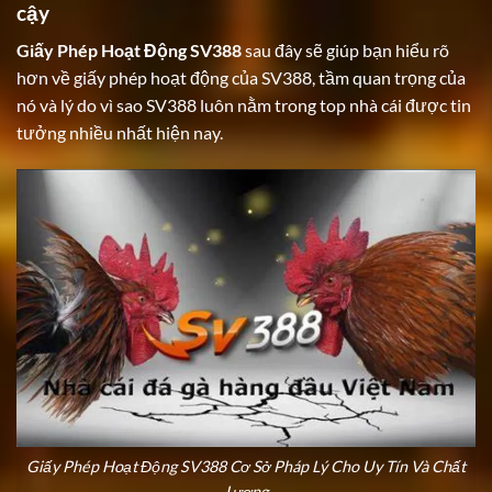
cậy
Giấy Phép Hoạt Động SV388
sau đây sẽ giúp bạn hiểu rõ
hơn về giấy phép hoạt động của SV388, tầm quan trọng của
nó và lý do vì sao SV388 luôn nằm trong top nhà cái được tin
tưởng nhiều nhất hiện nay.
Giấy Phép Hoạt Động SV388 Cơ Sở Pháp Lý Cho Uy Tín Và Chất
Lượng