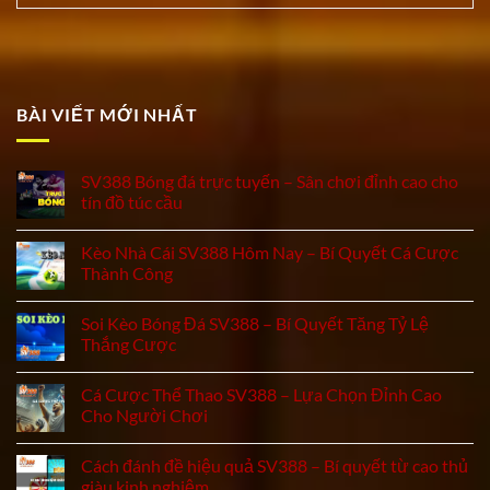
BÀI VIẾT MỚI NHẤT
SV388 Bóng đá trực tuyến – Sân chơi đỉnh cao cho
tín đồ túc cầu
Kèo Nhà Cái SV388 Hôm Nay – Bí Quyết Cá Cược
Thành Công
Soi Kèo Bóng Đá SV388 – Bí Quyết Tăng Tỷ Lệ
Thắng Cược
Cá Cược Thể Thao SV388 – Lựa Chọn Đỉnh Cao
Cho Người Chơi
Cách đánh đề hiệu quả SV388 – Bí quyết từ cao thủ
giàu kinh nghiệm