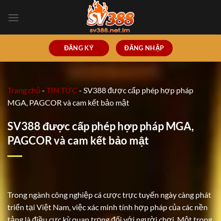
Bỏ
qua
nội
dung
ĐĂNG KÝ
ĐĂNG NHẬP
Trang chủ
-
TIN TỨC
-
SV388 được cấp phép hợp pháp
MGA, PAGCOR và cam kết bảo mật
SV388 được cấp phép hợp pháp MGA,
PAGCOR và cam kết bảo mật
Trong ngành công nghiệp cá cược trực tuyến ngày càng phát
triển tại Việt Nam, việc xác minh tính hợp pháp của các nền
tảng là điều cực kỳ quan trọng đối với người chơi. Một trong