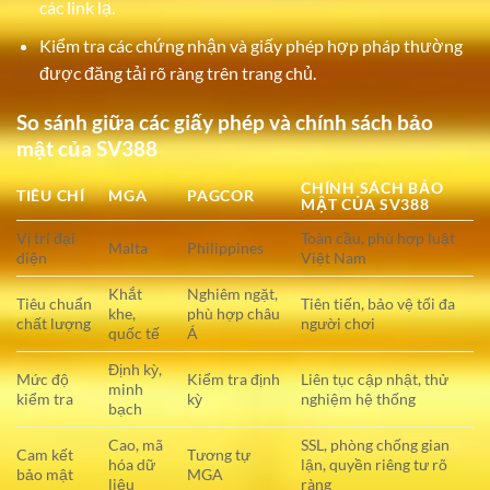
các link lạ.
Kiểm tra các chứng nhận và giấy phép hợp pháp thường
được đăng tải rõ ràng trên trang chủ.
So sánh giữa các giấy phép và chính sách bảo
mật của SV388
CHÍNH SÁCH BẢO
TIÊU CHÍ
MGA
PAGCOR
MẬT CỦA SV388
Vị trí đại
Toàn cầu, phù hợp luật
Malta
Philippines
diện
Việt Nam
Khắt
Nghiêm ngặt,
Tiêu chuẩn
Tiên tiến, bảo vệ tối đa
khe,
phù hợp châu
chất lượng
người chơi
quốc tế
Á
Định kỳ,
Mức độ
Kiểm tra định
Liên tục cập nhật, thử
minh
kiểm tra
kỳ
nghiệm hệ thống
bạch
Cao, mã
SSL, phòng chống gian
Cam kết
Tương tự
hóa dữ
lận, quyền riêng tư rõ
bảo mật
MGA
liệu
ràng