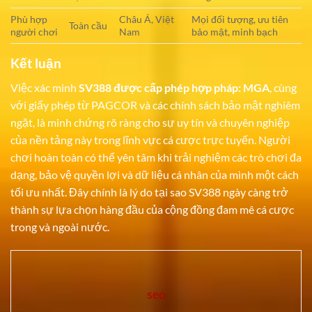
Phù hợp
Châu Á, Việt
Mọi đối tượng, ưu tiên
Toàn cầu
người chơi
Nam
bảo mật, minh bạch
Kết luận
Việc xác minh
SV388 được cấp phép hợp pháp: MGA
, cùng
với giấy phép từ PAGCOR và các chính sách bảo mật nghiêm
ngặt, là minh chứng rõ ràng cho sự uy tín và chuyên nghiệp
của nền tảng này trong lĩnh vực cá cược trực tuyến. Người
chơi hoàn toàn có thể yên tâm khi trải nghiệm các trò chơi đa
dạng, bảo vệ quyền lợi và dữ liệu cá nhân của mình một cách
tối ưu nhất. Đây chính là lý do tại sao SV388 ngày càng trở
thành sự lựa chọn hàng đầu của cộng đồng đam mê cá cược
trong và ngoài nước.
seo